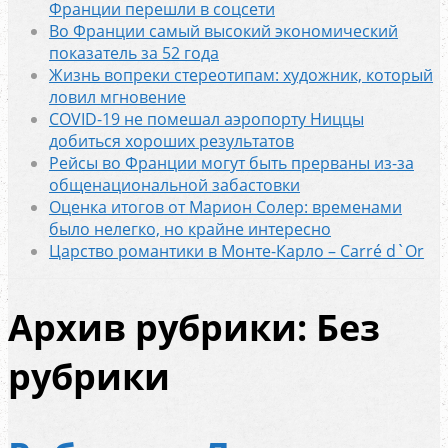
Франции перешли в соцсети
Во Франции самый высокий экономический
показатель за 52 года
Жизнь вопреки стереотипам: художник, который
ловил мгновение
COVID-19 не помешал аэропорту Ниццы
добиться хороших результатов
Рейсы во Франции ​​могут быть прерваны из-за
общенациональной забастовки
Оценка итогов от Марион Солер: временами
было нелегко, но крайне интересно
Царство романтики в Монте-Карло – Carré d`Or
Архив рубрики: Без
рубрики