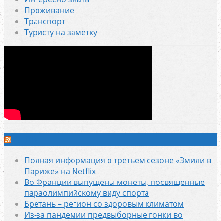
Проживание
Транспорт
Туристу на заметку
SLON
Полная информация о третьем сезоне «Эмили в
Париже» на Netflix
Во Франции выпущены монеты, посвященные
параолимпийскому виду спорта
Бретань – регион со здоровым климатом
Из-за пандемии предвыборные гонки во