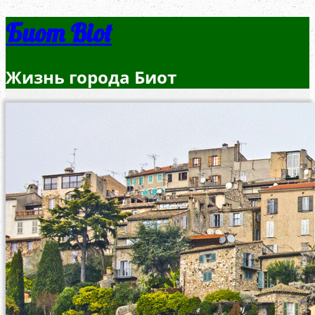
Биот Biot
Жизнь города Биот