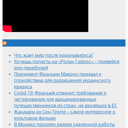
SLON
Что ждет мир после коронавируса?
Хочешь попасть на «Ролан Гаррос» – привейся
или переболей
Президент Франции Макрон призвал к
спокойствию для разрешения украинского
кризиса
Covid-19: Франция отменит требование о
тестировании для вакцинированных
путешественников из стран, не входящих в ЕС
Жандарм из Сен-Тропе – самое интересное о
культовом фильме
В Монако продлен режим удаленной работы