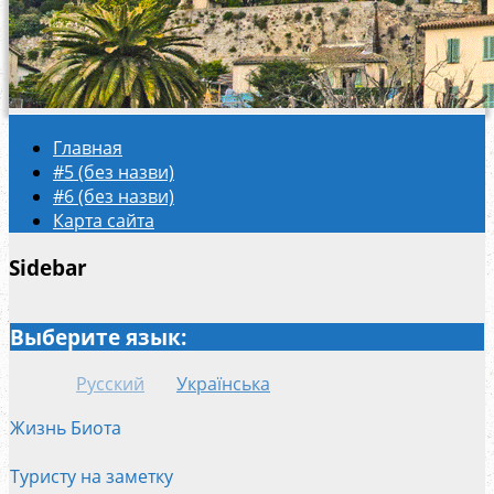
Главная
#5 (без назви)
#6 (без назви)
Карта сайта
Sidebar
Выберите язык:
Русский
Українська
Жизнь Биота
Туристу на заметку