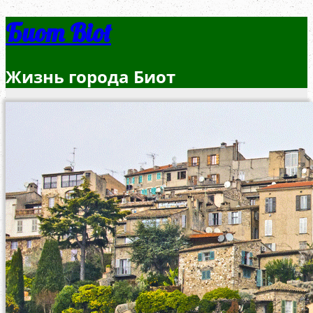
Биот Biot
Жизнь города Биот