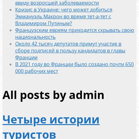
ввиду возросшей заболеваемости
Кризис в Украине: чего может добиться
Эммануэль Макрон во время тет-а-тет с
Владимиром Путиным?
Французским евреям приходится скрывать свою
национальность
Около 42 тысяч депутатов примут участие в
сборе подписей в пользу кандидатов в главы
Франции
В 2021 году во Франции было создано почти 650
000 рабочих мест
All posts by admin
Четыре истории
туристов