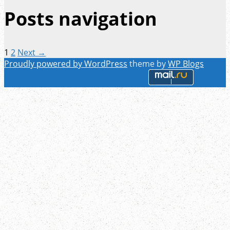
Posts navigation
1
2
Next →
Proudly powered by WordPress
theme by
WP Blogs