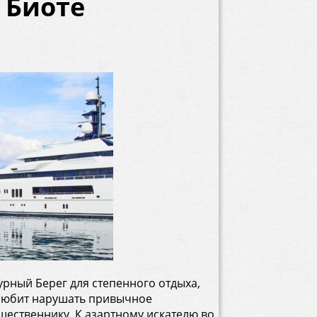
 Биоте
зурный Берег для степенного отдыха,
любит нарушать привычное
шественнику. К азартному искателю во