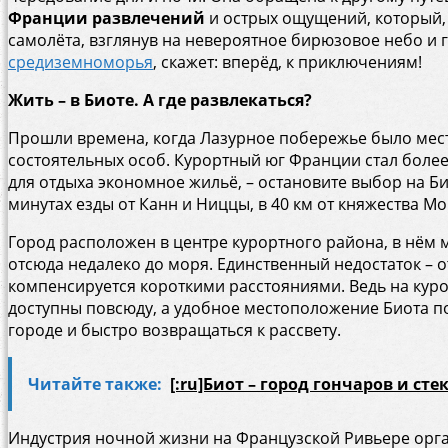
Франции
развлечений
и острых ощущений, который,
самолёта, взглянув на невероятное бирюзовое небо и 
средиземноморья
, скажет: вперёд, к приключениям!
Жить – в Биоте. А где развлекаться?
Прошли времена, когда Лазурное побережье было мес
состоятельных особ. Курортный юг Франции стал более
для отдыха экономное жильё, – остановите выбор на Б
минутах езды от Канн и Ниццы, в 40 км от княжества Мо
Город расположен в центре курортного района, в нём
отсюда недалеко до моря. Единственный недостаток – о
компенсируется короткими расстояниями. Ведь на кур
доступны повсюду, а удобное местоположение Биота п
городе и быстро возвращаться к рассвету.
Читайте также:
[:ru]Биот – город гончаров и сте
Индустрия ночной жизни на Французской Ривьере орга