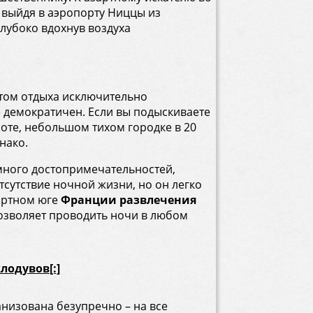
 выйдя в аэропорту Ниццы из
глубоко вдохнув воздуха
том отдыха исключительно
 демократичен. Если вы подыскиваете
иоте, небольшом тихом городке в 20
нако.
 много достопримечательностей,
тсутствие ночной жизни, но он легко
ортном юге
Франции развлечения
озволяет проводить ночи в любом
клодувов[:]
низована безупречно – на все