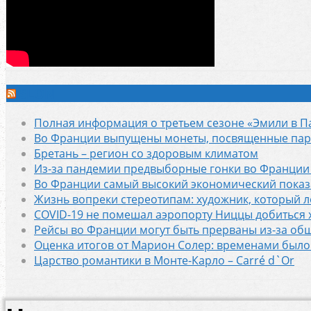
SLON
Полная информация о третьем сезоне «Эмили в Па
Во Франции выпущены монеты, посвященные пар
Бретань – регион со здоровым климатом
Из-за пандемии предвыборные гонки во Франции
Во Франции самый высокий экономический показа
Жизнь вопреки стереотипам: художник, который 
COVID-19 не помешал аэропорту Ниццы добиться 
Рейсы во Франции ​​могут быть прерваны из-за о
Оценка итогов от Марион Солер: временами было 
Царство романтики в Монте-Карло – Carré d`Or