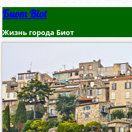
Биот Biot
Жизнь города Биот