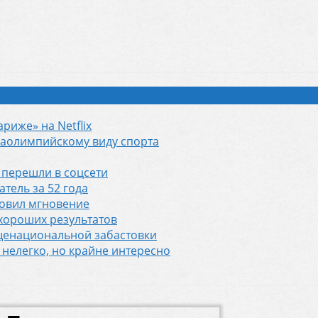
риже» на Netflix
аолимпийскому виду спорта
 перешли в соцсети
тель за 52 года
ловил мгновение
хороших результатов
бщенациональной забастовки
нелегко, но крайне интересно