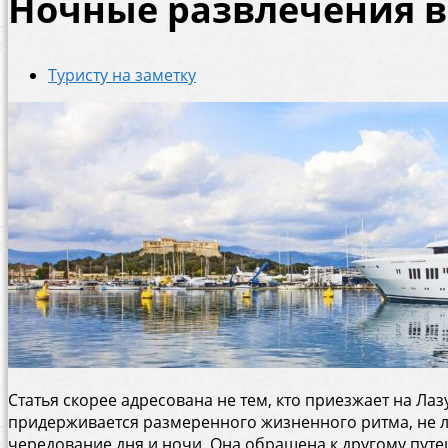
Ночные развлечения в
Туристу на заметку
Статья скорее адресована не тем, кто приезжает на Ла
придерживается размеренного жизненного ритма, не 
чередование дня и ночи. Она обращена к другому путе