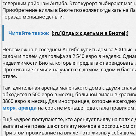
северным районам Антиба. Этот курорт выбирают магн
Приобретение виллы в Биоте позволяет отдыхать на Ла
гораздо меньшие деньги.
Читайте также:
[:ru]Отдых с детьми в Биоте[:]
Невозможно в соседнем Антибе купить дом за 500 тыс. 
садом и полем для гольфа за 2 540 евро в неделю. Одна
недвижимости Биота, которые предлагают арендовать
Проживание семьёй на участке с домом, садом и басс
отеле.
Так, длительная аренда маленького дома с двумя спал
обходится в 500 евро в месяц, большой виллы в красив
3860 евро в месяц. Для иностранцев, которые ежегодн
моря,
аренда
на срок не меньше года стала правилом
Ещё мудрее поступают те, кто арендует виллу на паях 
выплаты не превышают оплату номера в роскошном отел
При этом проживание на вилле – это жизнь у себя дома