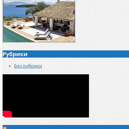
Рубрики
Без рубрики
Невідома стрічка