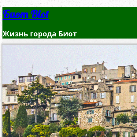
Биот Biot
Жизнь города Биот