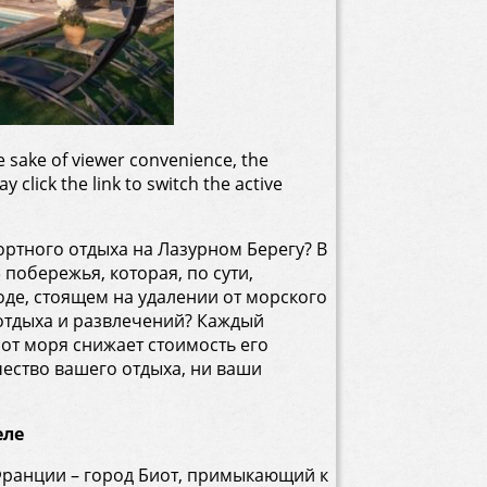
he sake of viewer convenience, the
 click the link to switch the active
ртного отдыха на Лазурном Берегу? В
побережья, которая, по сути,
де, стоящем на удалении от морского
 отдыха и развлечений? Каждый
от моря снижает стоимость его
чество вашего отдыха, ни ваши
еле
 Франции – город Биот, примыкающий к