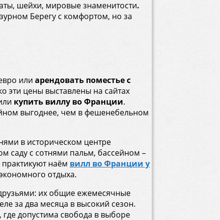
аты, шейхи, мировые знаменитости
.
зурном Берегу с комфортом, но за
евро или
арендовать поместье с
ко эти цены выставлены на сайтах
 или
купить виллу во Франции
.
ейном выгоднее, чем в фешенебельном
ьнями в историческом центре
ом саду с сотнями пальм, бассейном –
о практикуют наём
вилл во Франции у
 экономного отдыха.
с друзьями: их общие ежемесячные
е за два месяца в высокий сезон.
, где допустима свобода в выборе